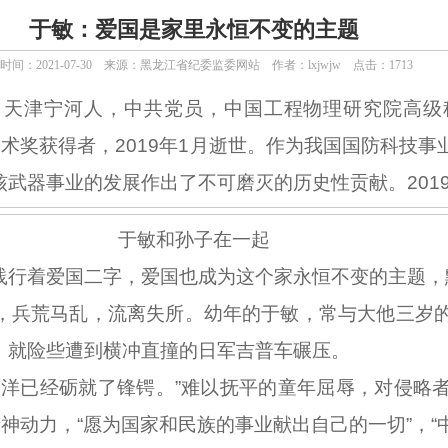
于敏：爱国是家里永恒不变的主题
间：2021-07-30
来源：黑龙江省纪委监委网站
作者：lxjwjw
点击：
1713
，天津宁河人，中共党员，中国工程物理研究院高级
技术奖获得者，2019年1月逝世。作为我国国防科技
武器事业的发展作出了不可磨灭的历史性贡献。2019
于敏和孙子在一起
行着爱国二字，爱国也成为这个家永恒不变的主题，
兵荒马乱，流离失所。幼年的于敏，常与大他三岁的
，就险些遭到横冲直撞的日军吉普车碾压。
已经砺就了锋锷。”难以抚平的童年屈辱，对侵略者
精神动力，“愿为国家和民族的事业献出自己的一切”，