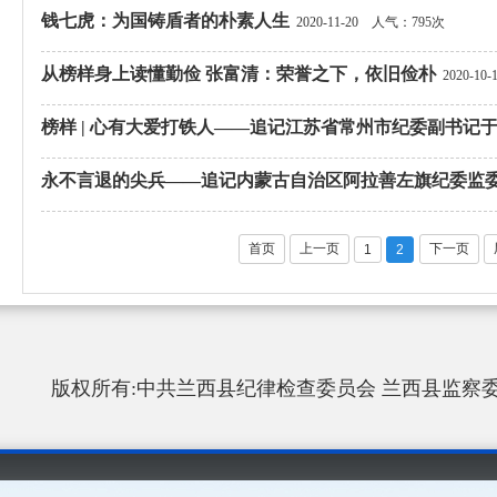
钱七虎：为国铸盾者的朴素人生
2020-11-20
人气：795次
从榜样身上读懂勤俭 张富清：荣誉之下，依旧俭朴
2020-10-
榜样 | 心有大爱打铁人——追记江苏省常州市纪委副书记
永不言退的尖兵——追记内蒙古自治区阿拉善左旗纪委监
首页
上一页
下一页
1
2
版权所有:中共兰西县纪律检查委员会 兰西县监察